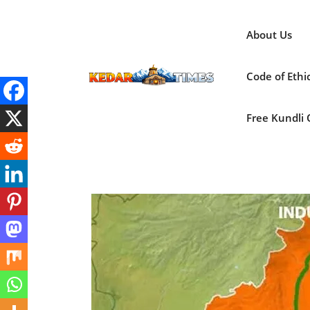
Skip
to
About Us
content
Code of Ethi
Free Kundli On