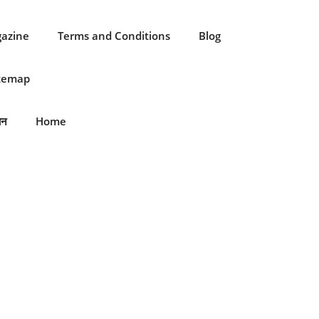
gazine
Terms and Conditions
Blog
itemap
ान
Home