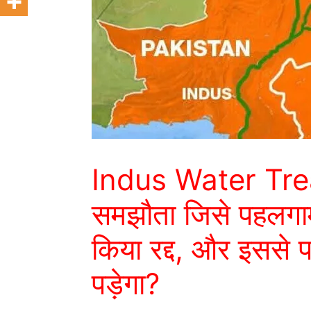
Indus Water Treat
समझौता जिसे पहलगाम
किया रद्द, और इससे 
पड़ेगा?