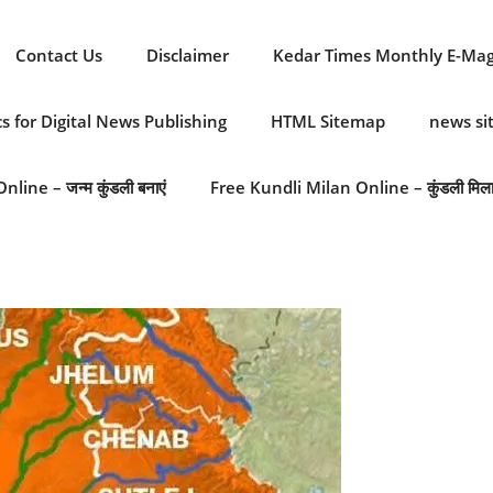
Contact Us
Disclaimer
Kedar Times Monthly E-Ma
cs for Digital News Publishing
HTML Sitemap
news s
line – जन्म कुंडली बनाएं
Free Kundli Milan Online – कुंडली मिल