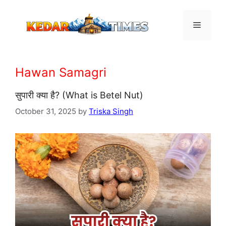
Skip
to
Menu
content
Hawan Samagri
सुपारी क्या है? (What is Betel Nut)
October 31, 2025
by
Triska Singh