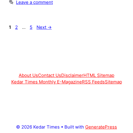
Leave a comment
Page
Page
Page
1
2
…
5
Next
→
About Us
Contact Us
Disclaimer
HTML Sitemap
Kedar Times Monthly E-Magazine
RSS Feeds
Sitemap
© 2026 Kedar Times
• Built with
GeneratePress