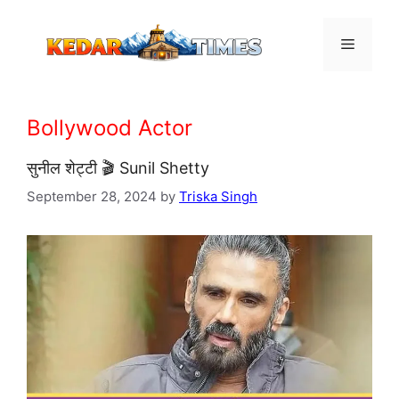
Skip
to
Menu
content
Bollywood Actor
सुनील शेट्टी 🎬 Sunil Shetty
September 28, 2024
by
Triska Singh