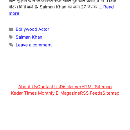
खान सुप्रीम खान ब्लॉकबस्टर स्टार रॉबिन हुड खान ऊँचाई 5′ 6″ (1.68
मीटर) मिनी बायो 📝 Salman Khan का जन्म 27 दिसंबर …
Read
more
Categories
Bollywood Actor
Tags
Salman Khan
Leave a comment
About Us
Contact Us
Disclaimer
HTML Sitemap
Kedar Times Monthly E-Magazine
RSS Feeds
Sitemap