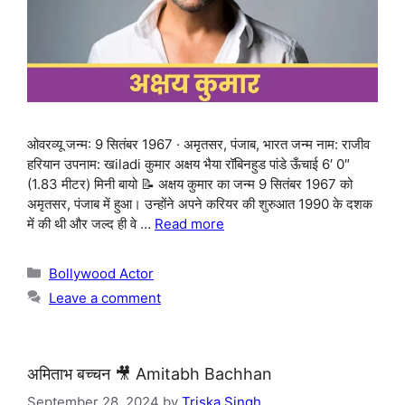
ओवरव्यू जन्म: 9 सितंबर 1967 · अमृतसर, पंजाब, भारत जन्म नाम: राजीव
हरियान उपनाम: खiladi कुमार अक्षय भैया रॉबिनहुड पांडे ऊँचाई 6′ 0″
(1.83 मीटर) मिनी बायो 📝 अक्षय कुमार का जन्म 9 सितंबर 1967 को
अमृतसर, पंजाब में हुआ। उन्होंने अपने करियर की शुरुआत 1990 के दशक
में की थी और जल्द ही वे …
Read more
Categories
Bollywood Actor
Leave a comment
अमिताभ बच्चन 🎥 Amitabh Bachhan
September 28, 2024
by
Triska Singh