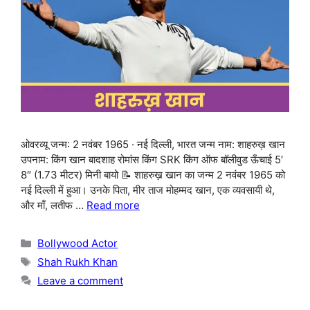
ओवरव्यू जन्म: 2 नवंबर 1965 · नई दिल्ली, भारत जन्म नाम: शाहरुख़ खान
उपनाम: किंग खान बादशाह रोमांस किंग SRK किंग ऑफ बॉलीवुड ऊँचाई 5′
8″ (1.73 मीटर) मिनी बायो 📝 शाहरुख़ खान का जन्म 2 नवंबर 1965 को
नई दिल्ली में हुआ। उनके पिता, मीर ताज मोहम्मद खान, एक व्यवसायी थे,
और माँ, लतीफ …
Read more
Categories
Bollywood Actor
Tags
Shah Rukh Khan
Leave a comment