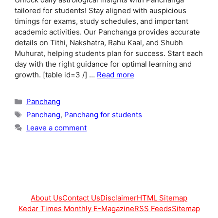
tailored for students! Stay aligned with auspicious
timings for exams, study schedules, and important
academic activities. Our Panchanga provides accurate
details on Tithi, Nakshatra, Rahu Kaal, and Shubh
Muhurat, helping students plan for success. Start each
day with the right guidance for optimal learning and
growth. [table id=3 /] …
Read more
Categories
Panchang
Tags
Panchang
,
Panchang for students
Leave a comment
About Us
Contact Us
Disclaimer
HTML Sitemap
Kedar Times Monthly E-Magazine
RSS Feeds
Sitemap