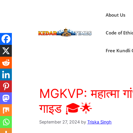
Skip
to
About Us
content
Code of Ethi
Free Kundli On
MGKVP: महात्मा गांधी
गाइड 🎓🌟
September 27, 2024
by
Triska Singh