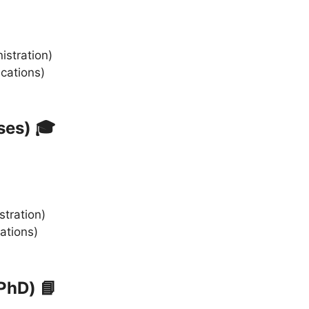
istration)
cations)
urses) 🎓
tration)
ations)
 (PhD) 📘