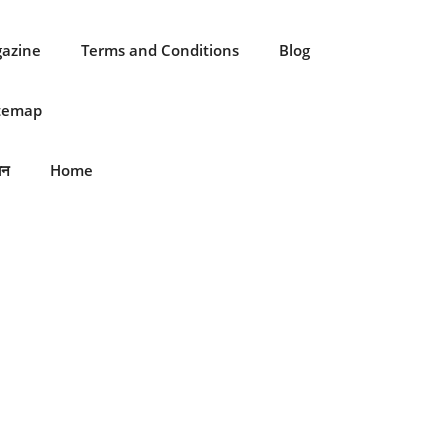
gazine
Terms and Conditions
Blog
itemap
ान
Home