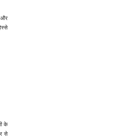
ं और
स्से
ी के
ार से