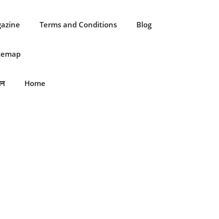
gazine
Terms and Conditions
Blog
itemap
ान
Home