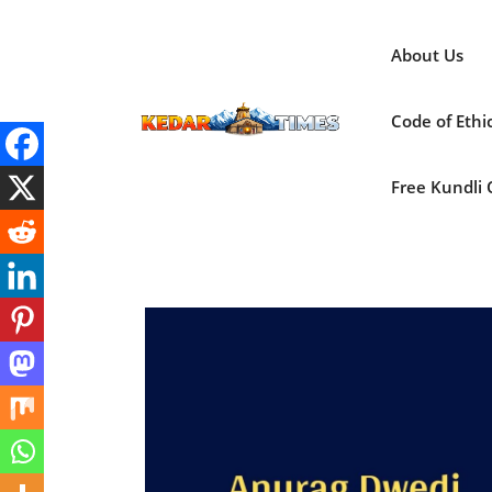
Skip
to
About Us
content
Code of Ethi
Free Kundli On