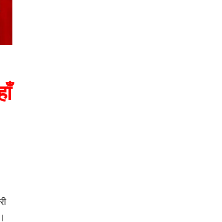
ाँ
री
ै।