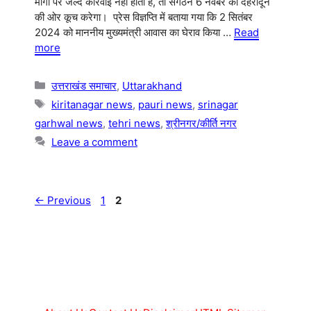
मांगों पर जल्द कार्रवाई नहीं होती है, तो संगठन 6 नवंबर को देहरादून
की ओर कूच करेगा। प्रेस विज्ञप्ति में बताया गया कि 2 सितंबर
2024 को माननीय मुख्यमंत्री आवास का घेराव किया …
Read
more
Categories
उत्तराखंड समाचार
,
Uttarakhand
Tags
kiritanagar news
,
pauri news
,
srinagar
garhwal news
,
tehri news
,
श्रीनगर/कीर्ति नगर
Leave a comment
Page
Page
←
Previous
1
2