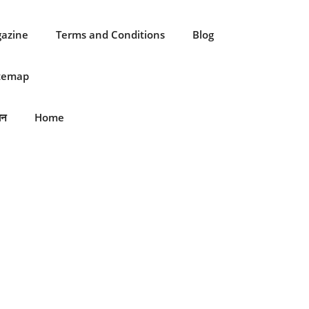
gazine
Terms and Conditions
Blog
itemap
ान
Home