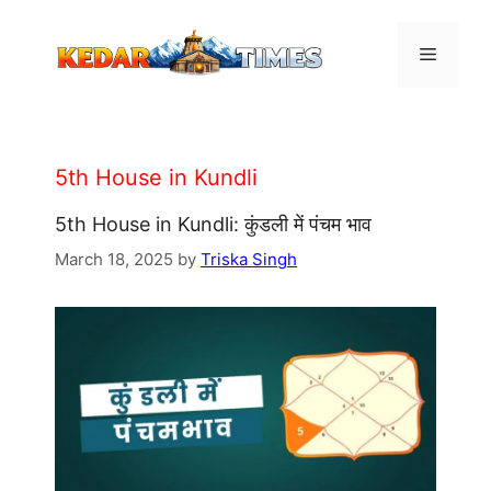
Skip
to
Menu
content
5th House in Kundli
5th House in Kundli: कुंडली में पंचम भाव
March 18, 2025
by
Triska Singh