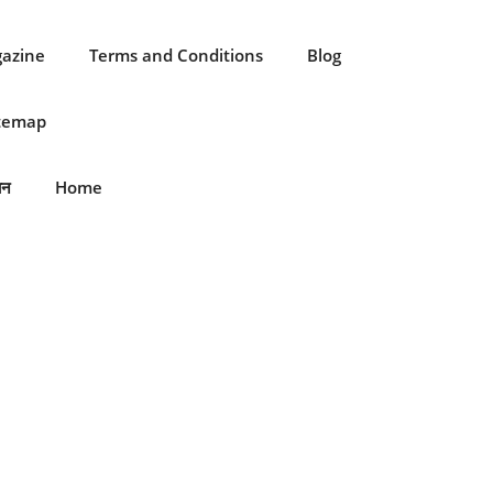
gazine
Terms and Conditions
Blog
itemap
ान
Home