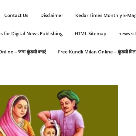
Contact Us
Disclaimer
Kedar Times Monthly E-Ma
cs for Digital News Publishing
HTML Sitemap
news s
line – जन्म कुंडली बनाएं
Free Kundli Milan Online – कुंडली मिल