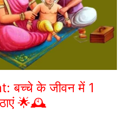
च्चे के जीवन में 1
ाएं 🌟🕰️