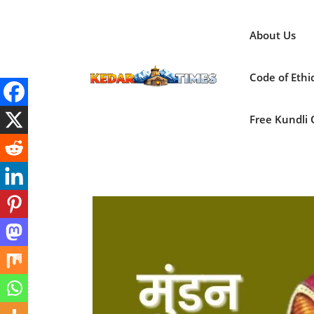
Skip
to
About Us
content
Code of Ethi
Free Kundli On