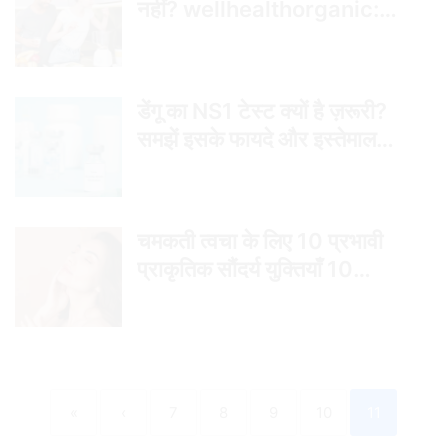
नहीं? wellhealthorganic:
Drinking Protein vs
Eating Protein
डेंगू का NS1 टेस्ट क्यों है ज़रूरी?
समझें इसके फायदे और इस्तेमाल
(wellhealthorganic: Why
is the Dengue NS1 test
Important?
चमकती त्वचा के लिए 10 प्रभावी
Understanding its
प्राकृतिक सौंदर्य युक्तियाँ 10
benefits and uses)
Effective Natural Beauty
Tips for Glowing Skin
Remove term:
wellhealthorganic
«
‹
7
8
9
10
11