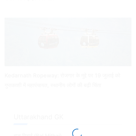
Kedarnath Ropeway: रोजगार के मुद्दे पर 19 जुलाई को
गुप्तकाशी में महापंचायत, स्थानीय लोगों की बढ़ी चिंता
Uttarakhand GK
बाल मिठाई (Bal Mithai)