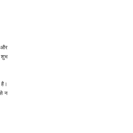
क और
 शुभ
 है।
से न