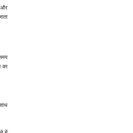
न और
जाता
 समय
े का
 साथ
 में