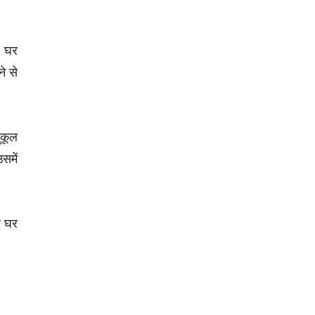
ह घर
े से
ुकूल
समें
ए घर