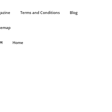
gazine
Terms and Conditions
Blog
itemap
ान
Home