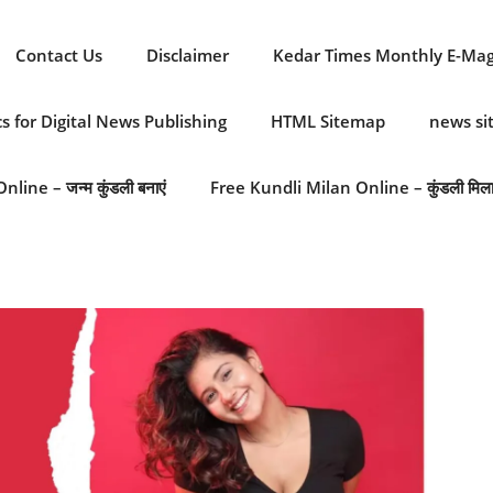
Contact Us
Disclaimer
Kedar Times Monthly E-Ma
cs for Digital News Publishing
HTML Sitemap
news s
line – जन्म कुंडली बनाएं
Free Kundli Milan Online – कुंडली मिल