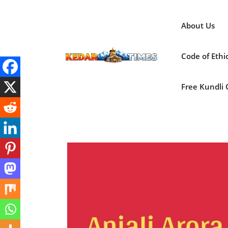
Skip
to
About Us
content
Code of Ethi
Free Kundli On