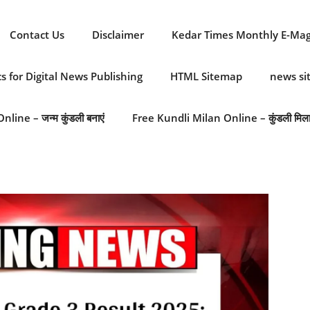
Contact Us
Disclaimer
Kedar Times Monthly E-Ma
cs for Digital News Publishing
HTML Sitemap
news s
line – जन्म कुंडली बनाएं
Free Kundli Milan Online – कुंडली मिल