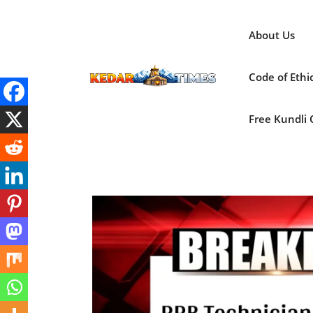
Skip
to
About Us
content
Code of Ethi
Free Kundli On