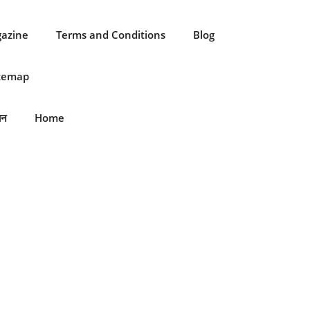
gazine
Terms and Conditions
Blog
itemap
ान
Home