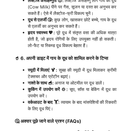
लैक्टोज असहिष्णुता 😖:
लैक्टोज असहिष्णु लोग गाय का दूध
(Cow Milk) पीने पर गैस, सूजन या दस्त का अनुभव कर
सकते हैं। ऐसे में लैक्टोज-फ्री विकल्प चुनें।
दूध से एलर्जी 🤧:
कुछ लोग, खासकर छोटे बच्चे, गाय के दूध
से एलर्जी का अनुभव कर सकते हैं।
हृदय स्वास्थ्य 💖:
पूरे दूध में संतृप्त वसा की अधिक मात्रा
होती है, जो हृदय रोगियों के लिए उपयुक्त नहीं हो सकती।
लो-फैट या स्किम्ड दूध विकल्प बेहतर हैं।
🥤 6. अपनी डाइट में गाय के दूध को शामिल करने के टिप्स
स्मूदी में मिलाएं 🍹:
सुबह की स्मूदी में दूध मिलाकर क्रीमी
टेक्सचर और प्रोटीन बढ़ाएं।
नाश्ते के साथ 🥣:
अनाज या ओटमील पर दूध डालें।
कुकिंग में उपयोग करें 🍲:
सूप, सॉस या बेकिंग में दूध का
उपयोग करें।
वर्कआउट के बाद 🏋️:
व्यायाम के बाद मांसपेशियों की रिकवरी
के लिए दूध पिएं।
🤔 अक्सर पूछे जाने वाले प्रश्न (FAQs)