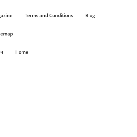
gazine
Terms and Conditions
Blog
itemap
ान
Home