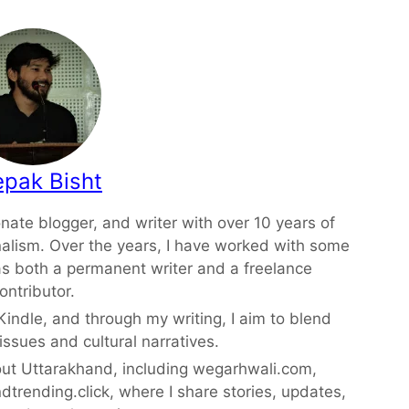
pak Bisht
onate blogger, and writer with over 10 years of
nalism. Over the years, I have worked with some
s both a permanent writer and a freelance
ontributor.
ndle, and through my writing, I aim to blend
 issues and cultural narratives.
out Uttarakhand, including wegarhwali.com,
trending.click, where I share stories, updates,