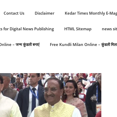
Contact Us
Disclaimer
Kedar Times Monthly E-Ma
cs for Digital News Publishing
HTML Sitemap
news s
line – जन्म कुंडली बनाएं
Free Kundli Milan Online – कुंडली मिल