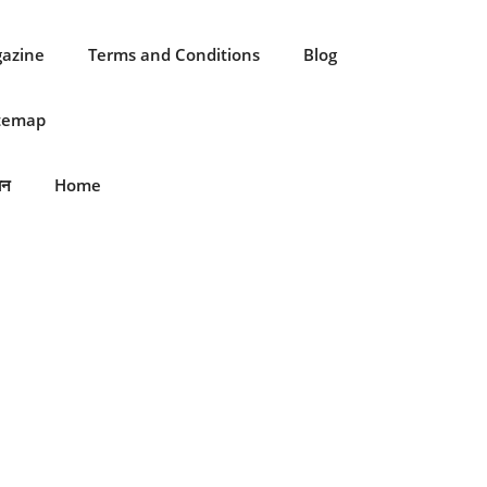
gazine
Terms and Conditions
Blog
itemap
ान
Home