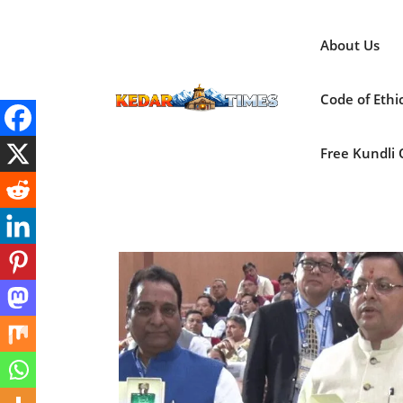
Skip
to
About Us
content
Code of Ethi
Free Kundli On