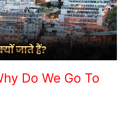
ैं? (Why Do We Go To