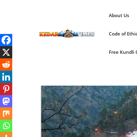
Skip
to
About Us
content
Code of Ethi
Free Kundli On