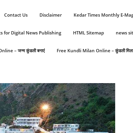
Contact Us
Disclaimer
Kedar Times Monthly E-Ma
cs for Digital News Publishing
HTML Sitemap
news s
line – जन्म कुंडली बनाएं
Free Kundli Milan Online – कुंडली मिल