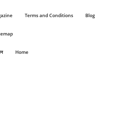
gazine
Terms and Conditions
Blog
itemap
ान
Home