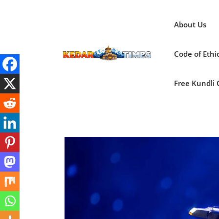
Skip
to
About Us
content
Code of Ethi
Free Kundli On