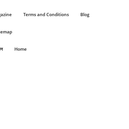
gazine
Terms and Conditions
Blog
itemap
ान
Home