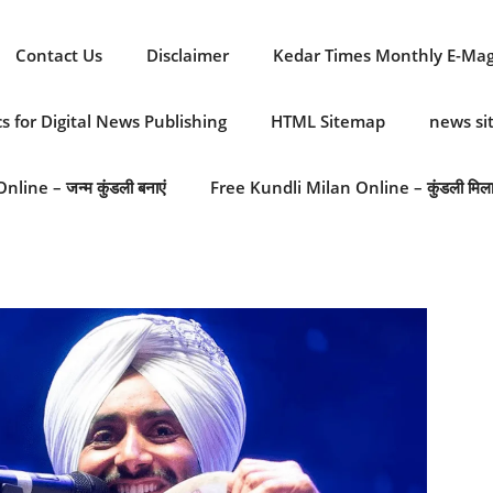
Contact Us
Disclaimer
Kedar Times Monthly E-Ma
cs for Digital News Publishing
HTML Sitemap
news s
line – जन्म कुंडली बनाएं
Free Kundli Milan Online – कुंडली मिल