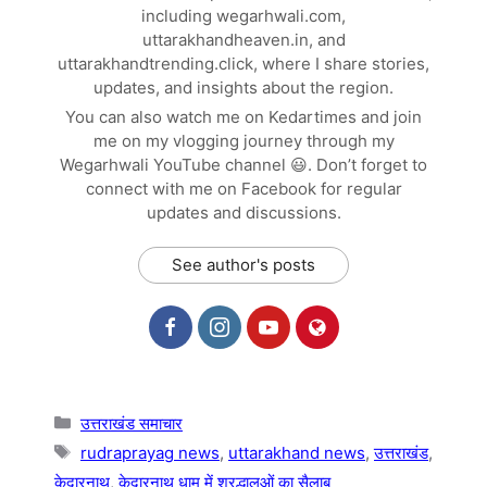
including wegarhwali.com,
uttarakhandheaven.in, and
uttarakhandtrending.click, where I share stories,
updates, and insights about the region.
You can also watch me on Kedartimes and join
me on my vlogging journey through my
Wegarhwali YouTube channel 😃. Don’t forget to
connect with me on Facebook for regular
updates and discussions.
See author's posts
Categories
उत्तराखंड समाचार
Tags
rudraprayag news
,
uttarakhand news
,
उत्तराखंड
,
केदारनाथ
,
केदारनाथ धाम में श्रद्धालुओं का सैलाब