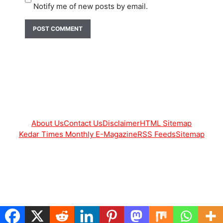
Notify me of new posts by email.
About Us
Contact Us
Disclaimer
HTML Sitemap
Kedar Times Monthly E-Magazine
RSS Feeds
Sitemap
© 2026 Kedar Times
• Built with
GeneratePress