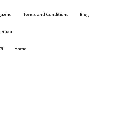
gazine
Terms and Conditions
Blog
itemap
ान
Home