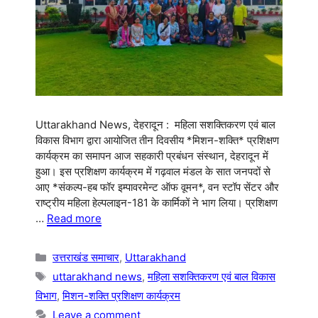
Uttarakhand News, देहरादून : महिला सशक्तिकरण एवं बाल
विकास विभाग द्वारा आयोजित तीन दिवसीय *मिशन-शक्ति* प्रशिक्षण
कार्यक्रम का समापन आज सहकारी प्रबंधन संस्थान, देहरादून में
हुआ। इस प्रशिक्षण कार्यक्रम में गढ़वाल मंडल के सात जनपदों से
आए *संकल्प-हब फॉर इम्पावरमेन्ट ऑफ वूमन*, वन स्टॉप सेंटर और
राष्ट्रीय महिला हेल्पलाइन-181 के कार्मिकों ने भाग लिया। प्रशिक्षण
…
Read more
Categories
उत्तराखंड समाचार
,
Uttarakhand
Tags
uttarakhand news
,
महिला सशक्तिकरण एवं बाल विकास
विभाग
,
मिशन-शक्ति प्रशिक्षण कार्यक्रम
Leave a comment