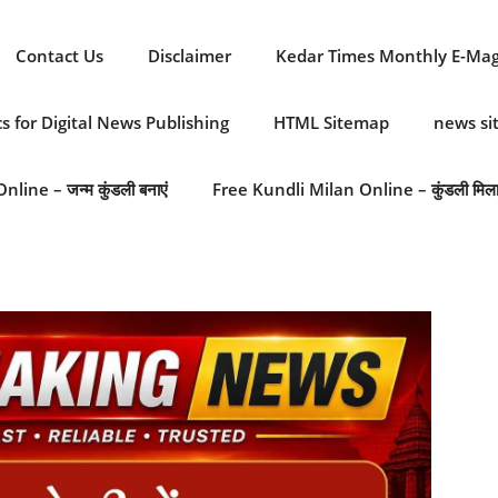
Contact Us
Disclaimer
Kedar Times Monthly E-Ma
cs for Digital News Publishing
HTML Sitemap
news s
line – जन्म कुंडली बनाएं
Free Kundli Milan Online – कुंडली मिल