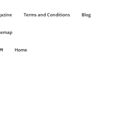
gazine
Terms and Conditions
Blog
itemap
ान
Home