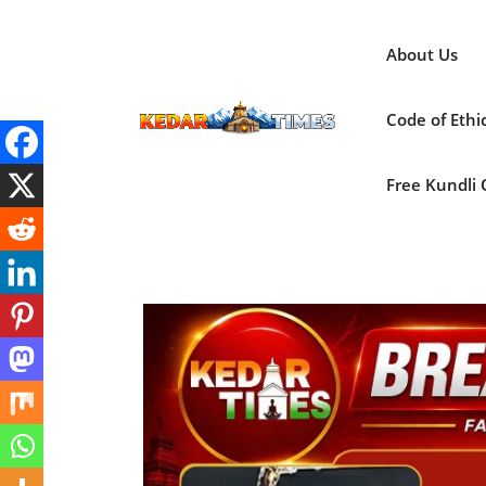
Skip
to
About Us
content
Code of Ethi
Free Kundli On